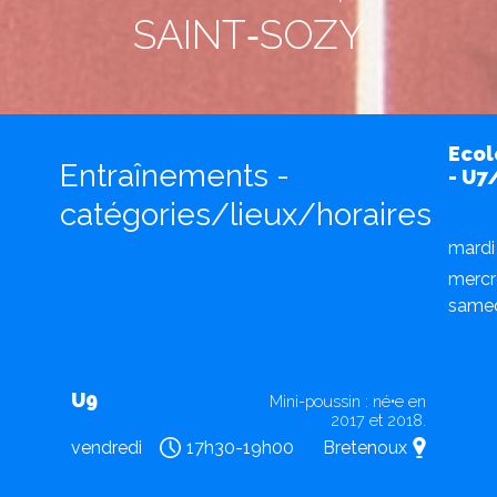
SAINT‑SOZY
Ecol
Entraînements -
- U7
catégories/lieux/horaires
mardi
mercr
same
U9
Mini-poussin : né•e en
2017 et 2018.
vendredi
17h30-19h00
Bretenoux