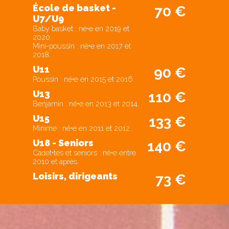
École de basket -
70 €
U7/U9
Baby basket : né•e en 2019 et
2020.
Mini-poussin : né•e en 2017 et
2018.
U11
90 €
Poussin : né•e en 2015 et 2016.
U13
110 €
Benjamin : né•e en 2013 et 2014.
U15
133 €
Minime : né•e en 2011 et 2012.
U18 - Seniors
140 €
Cadet•tes et seniors : né•e entre
2010 et après.
Loisirs, dirigeants
73 €