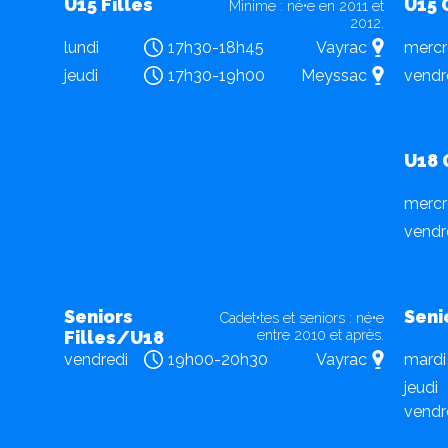
U15 Filles
U15 
Minime : né•e en 2011 et
2012.
lundi
17h30-18h45
Vayrac
mercr
jeudi
17h30-19h00
Meyssac
vendr
U18 
mercr
vendr
Seniors
Seni
Cadet•tes et seniors : né•e
entre 2010 et après.
Filles/U18
vendredi
19h00-20h30
Vayrac
mardi
jeudi
vendr