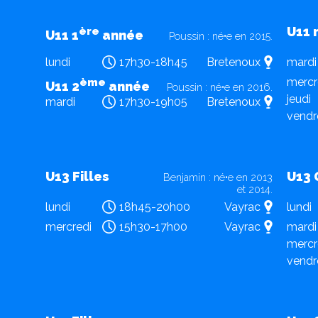
U11 
ère
U11 1
année
Poussin : né•e en 2015.
lundi
17h30-18h45
Bretenoux
mardi
mercr
ème
U11 2
année
Poussin : né•e en 2016.
jeudi
mardi
17h30-19h05
Bretenoux
vendr
U13 Filles
U13 
Benjamin : né•e en 2013
et 2014.
lundi
18h45-20h00
Vayrac
lundi
mercredi
15h30-17h00
Vayrac
mardi
mercr
vendr